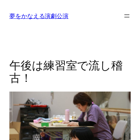
内
容
夢をかなえる演劇公演
を
ス
キ
ッ
プ
午後は練習室で流し稽
古！