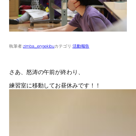
執筆者:
zimba_engekibu
カテゴリ:
活動報告
さあ、怒涛の午前が終わり、
練習室に移動してお昼休みです！！